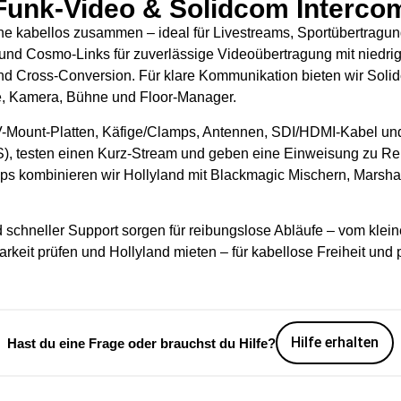
 Funk-Video & Solidcom Interco
ne kabellos zusammen – ideal für Livestreams, Sportübertrag
) und Cosmo-Links für zuverlässige Videoübertragung mit niedr
nd Cross-Conversion. Für klare Kommunikation bieten wir Solid
ie, Kamera, Bühne und Floor-Manager.
V-Mount-Platten, Käfige/Clamps, Antennen, SDI/HDMI-Kabel und
S), testen einen Kurz-Stream und geben eine Einweisung zu 
s kombinieren wir Hollyland mit Blackmagic Mischern, Marsh
d schneller Support sorgen für reibungslose Abläufe – vom kle
arkeit prüfen und Hollyland mieten – für kabellose Freiheit und 
Hilfe erhalten
Hast du eine Frage oder brauchst du Hilfe?